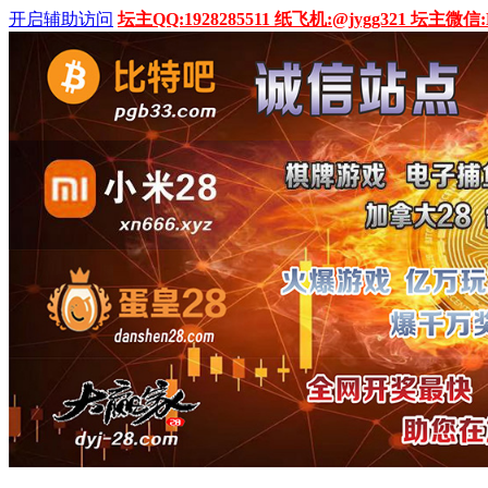
开启辅助访问
坛主QQ:1928285511 纸飞机:@jygg321 坛主微信:L