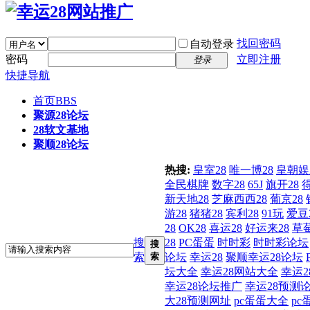
找回密码
自动登录
密码
立即注册
登录
快捷导航
首页
BBS
聚源28论坛
28软文基地
聚顺28论坛
热搜:
皇室28
唯一博28
皇朝娱
全民棋牌
数字28
65J
旗开28
得
新天地28
芝麻西西28
葡京28
游28
猪猪28
宾利28
91玩
爱豆
28
OK28
喜运28
好运来28
草莓
搜
28
PC蛋蛋
时时彩
时时彩论坛
搜
索
索
论坛
幸运28
聚顺幸运28论坛
坛大全
幸运28网站大全
幸运2
幸运28论坛推广
幸运28预测
大28预测网址
pc蛋蛋大全
p