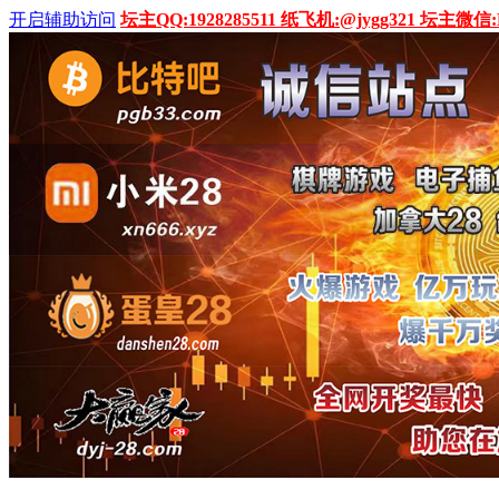
开启辅助访问
坛主QQ:1928285511 纸飞机:@jygg321 坛主微信:L