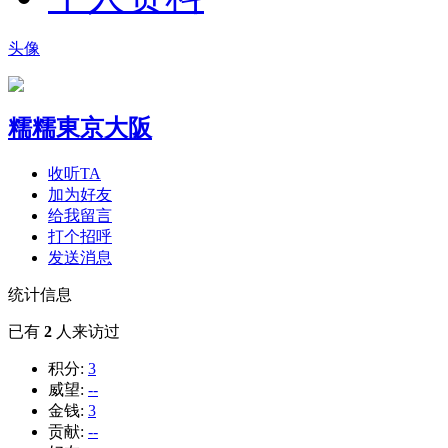
头像
糯糯東京大阪
收听TA
加为好友
给我留言
打个招呼
发送消息
统计信息
已有
2
人来访过
积分:
3
威望:
--
金钱:
3
贡献:
--