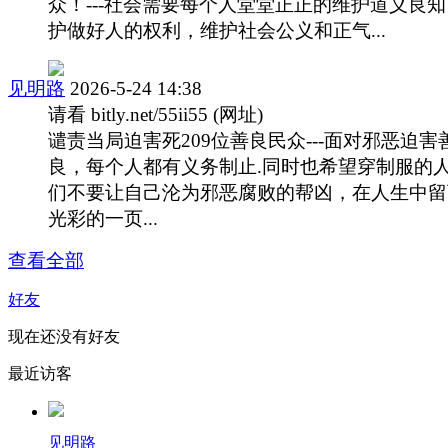
众！---社会需要每个人堂堂正正的维护道义良
护做好人的权利，维护社会公义和正气...
见明路
2026-5-24 14:38
请看 bitly.net/55ii55 (网址)
谴责当局迫害死209位善良民众---面对邪恶迫害
良，每个人都有义务制止.同时也希望穿制服的
们不要让自己沦为邪恶腐败的帮凶，在人生中留
光彩的一页...
查看全部
好友
现在还没有好友
最近访客
见明路