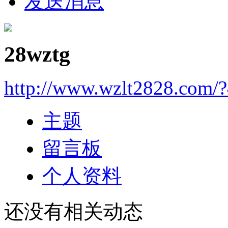
发送消息
28wztg
http://www.wzlt2828.com/
主题
留言板
个人资料
还没有相关动态