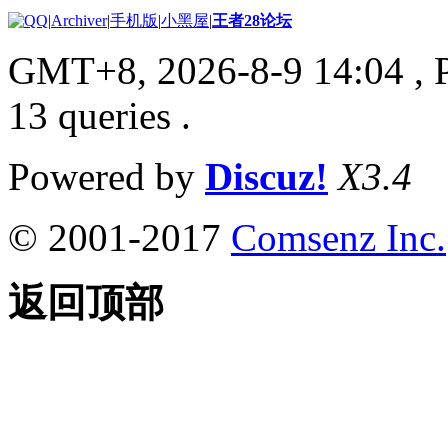
|
Archiver
|
手机版
|
小黑屋
|
王者28论坛
GMT+8, 2026-8-9 14:04
, 
13 queries .
Powered by
Discuz!
X3.4
© 2001-2017
Comsenz Inc.
返回顶部