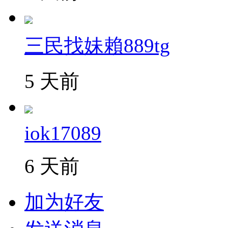
三民找妹賴889tg
5 天前
iok17089
6 天前
加为好友