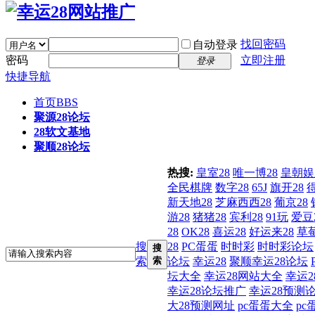
找回密码
自动登录
密码
立即注册
登录
快捷导航
首页
BBS
聚源28论坛
28软文基地
聚顺28论坛
热搜:
皇室28
唯一博28
皇朝娱
全民棋牌
数字28
65J
旗开28
得
新天地28
芝麻西西28
葡京28
游28
猪猪28
宾利28
91玩
爱豆
28
OK28
喜运28
好运来28
草莓
搜
28
PC蛋蛋
时时彩
时时彩论坛
搜
索
索
论坛
幸运28
聚顺幸运28论坛
坛大全
幸运28网站大全
幸运2
幸运28论坛推广
幸运28预测
大28预测网址
pc蛋蛋大全
p