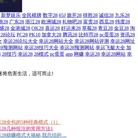
新梦娱乐
全民棋牌
数字28
65J
旗开28
得胜28
诚信28
九乐28
游28
广东28
浙江28
欧洲城28
礼物吧28
富贵28
西瓜28
纬度28
盛28
金港城28
OK28
喜运28
好运来28
草莓28
青豆28
金豆28
淘
28论坛
PC28
PK10
加拿大28
腾讯28
比特币28
pc蛋蛋28
资讯28
全
幸运28论坛大全
幸运28网站大全
幸运28网站评测
幸运28网址
28预测网站
幸运28技巧大全
幸运28预测网站
幸运飞艇大全
加
8
28技巧
幸运28
28模式
pc蛋蛋
app
网赚
幸运28
幸运28网站
幸
将危害生活，适可而止!
28全包的5种经典模式（1）
运28几种投注的常用方法1
28稳赚模式大揭秘,我总结的 ...