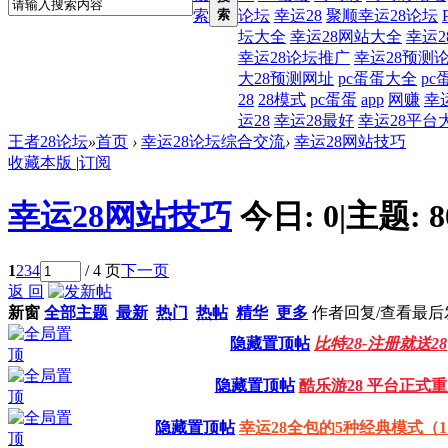
索
索
论坛
幸运28
聚顺幸运28论坛
坛大全
幸运28网站大全
幸运2
幸运28论坛推广
幸运28预测
大28预测网址
pc蛋蛋大全
p
28
28模式
pc蛋蛋
app
网赚
幸运
运28
幸运28最好
幸运28平台
王者28论坛
»
首页
›
幸运28论坛综合交流
›
幸运28网站技巧
收藏本版
|
订阅
幸运28网站技巧
今日:
0
|
主题:
8
1
2
3
4
/ 4 页
下一页
返 回
新窗
全部主题
最新
热门
热帖
精华
更多
作者
回复/查看
最后
隐藏置顶帖
比特28-注册就送28
隐藏置顶帖
酷乐游28 平台正式
隐藏置顶帖
幸运28全包的5种经典模式（