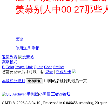
羡慕别人中00 27那
回复
使用道具
举报
返回列表
高级模式
B
Color
Image
Link
Quote
Code
Smilies
您需要登录后才可以回帖
登录
|
立即注册
本版积分规则
回帖后跳转到最后一页
发表回复
|
Archiver
|
手机版
|
小黑屋
|
王者28论坛
GMT+8, 2026-8-8 04:10
, Processed in 0.046456 second(s), 20 querie