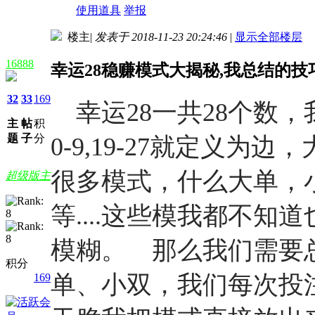
使用道具
举报
楼主
|
发表于 2018-11-23 20:24:46
|
显示全部楼层
16888
幸运28稳赚模式大揭秘,我总结的技巧
32
33
169
幸运28一共28个数，我
主
帖
积
题
子
分
0-9,19-27就定义
很多模式，什么大单，小
超级版主
等....这些模我都不
模糊。
那么我们需要总
积分
单、小双，我们每次投
169