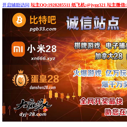
开启辅助访问
坛主QQ:1928285511 纸飞机:@jygg321 坛主微信:L