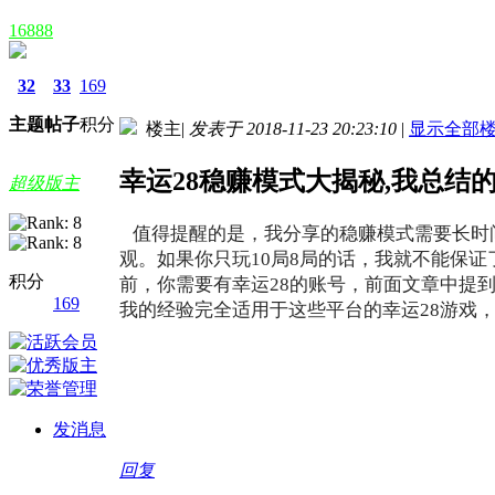
16888
32
33
169
主题
帖子
积分
楼主
|
发表于 2018-11-23 20:23:10
|
显示全部
幸运28稳赚模式大揭秘,我总结的技
超级版主
值得提醒的是，我分享的稳赚模式需要长时间
观。
如果你只玩10局8局的话，我就不能保
积分
前，你需要有幸运28的账号，前面文章中提
169
我的经验完全适用于这些平台的幸运28游戏，这
发消息
回复