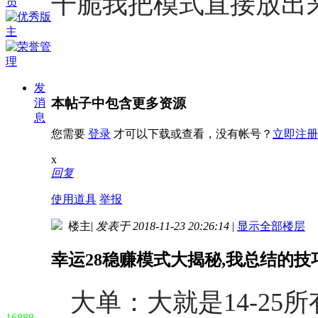
干脆我把模式直接放出
发
本帖子中包含更多资源
消
息
您需要
登录
才可以下载或查看，没有帐号？
立即注册
x
回复
使用道具
举报
楼主
|
发表于 2018-11-23 20:26:14
|
显示全部楼层
幸运28稳赚模式大揭秘,我总结的技巧
大单：大就是14-25所
16888