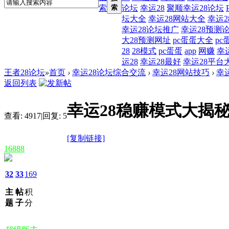
索
索
论坛
幸运28
聚顺幸运28论坛
坛大全
幸运28网站大全
幸运2
幸运28论坛推广
幸运28预测
大28预测网址
pc蛋蛋大全
p
28
28模式
pc蛋蛋
app
网赚
幸运
运28
幸运28最好
幸运28平台
王者28论坛
»
首页
›
幸运28论坛综合交流
›
幸运28网站技巧
›
幸
返回列表
幸运28稳赚模式大揭秘
查看:
4917
|
回复:
5
[复制链接]
16888
32
33
169
主
帖
积
题
子
分