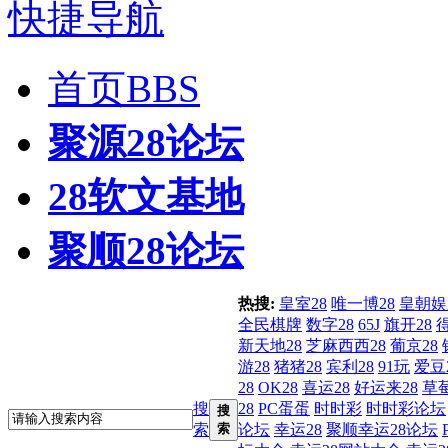
快捷导航
首页
BBS
聚源28论坛
28软文基地
聚顺28论坛
热搜:
皇室28
唯一博28
皇朝娱
全民棋牌
数字28
65J
旗开28
得
新天地28
芝麻西西28
葡京28
游28
猪猪28
宾利28
91玩
爱豆
28
OK28
喜运28
好运来28
草莓
搜
28
PC蛋蛋
时时彩
时时彩论坛
搜
索
索
论坛
幸运28
聚顺幸运28论坛