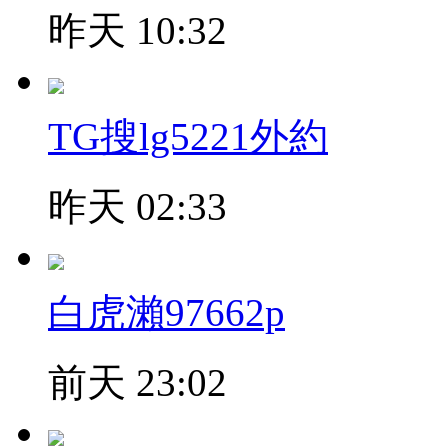
昨天 10:32
TG搜lg5221外約
昨天 02:33
白虎瀨97662p
前天 23:02