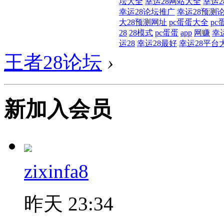
坛大全
幸运28网站大全
幸运2
幸运28论坛推广
幸运28预测
大28预测网址
pc蛋蛋大全
p
28
28模式
pc蛋蛋
app
网赚
幸运
运28
幸运28最好
幸运28平台
王者28论坛
›
新加入会员
zixinfa8
昨天 23:34