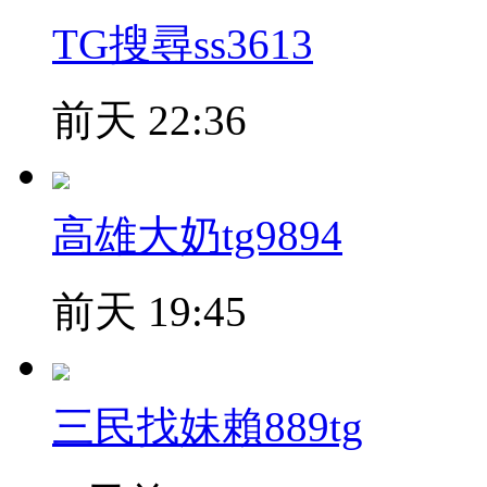
TG搜尋ss3613
前天 22:36
高雄大奶tg9894
前天 19:45
三民找妹賴889tg